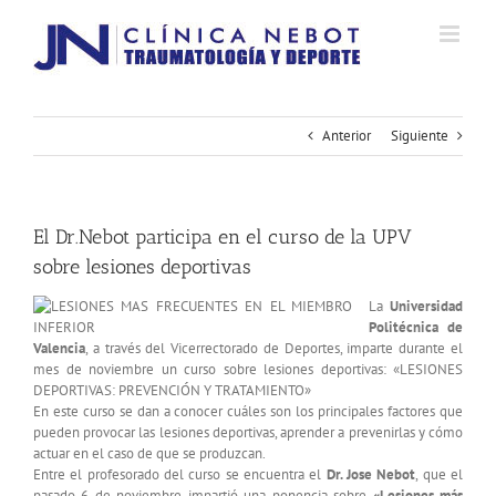
Saltar
al
contenido
Anterior
Siguiente
El Dr.Nebot participa en el curso de la UPV
sobre lesiones deportivas
La
Universidad
Politécnica de
Valencia
, a través del Vicerrectorado de Deportes, imparte durante el
mes de noviembre un curso sobre lesiones deportivas: «LESIONES
DEPORTIVAS: PREVENCIÓN Y TRATAMIENTO»
En este curso se dan a conocer cuáles son los principales factores que
pueden provocar las lesiones deportivas, aprender a prevenirlas y cómo
actuar en el caso de que se produzcan.
Entre el profesorado del curso se encuentra el
Dr. Jose Nebot
, que el
pasado 6 de noviembre impartió una ponencia sobre
«Lesiones más