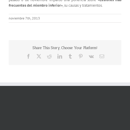
frecuentes del miembro inferior»
, su causas y tratamientos.
noviembre 7th, 2013
Share This Story, Choose Your Platform!
Facebook
X
Reddit
LinkedIn
Tumblr
Pinterest
Vk
Correo
electrónico