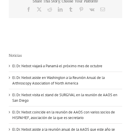
Share This Story, Choose Your Platform!
Facebook
X
Reddit
LinkedIn
Tumblr
Pinterest
Vk
Correo
electrónico
Noticias
El Dr. Nebot viajará a Panamá el próximo mes de octubre
El Dr. Nebot asiste en Washington a la Reunión Anual de la
Arthroscopy Association of North America
El Dr. Nebot visita el stand de SURGIVAL en la reunión de AAOS en
San Diego
El Dr. Nebot coincide en la reunión de AAOS con varios socios de
HISPAMEF, asociación de la que es secretario
El Dr. Nebot asiste a la reunión anual de la AAOS que este año se