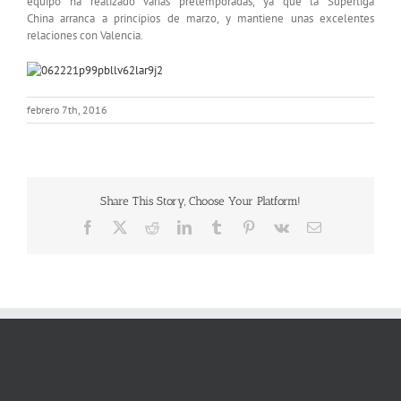
equipo ha realizado varias pretemporadas, ya que la Superliga
China arranca a principios de marzo, y mantiene unas excelentes
relaciones con Valencia.
febrero 7th, 2016
Share This Story, Choose Your Platform!
Facebook
X
Reddit
LinkedIn
Tumblr
Pinterest
Vk
Correo
electrónico